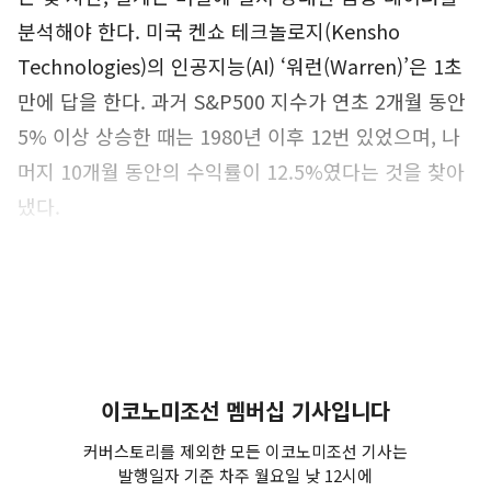
분석해야 한다. 미국 켄쇼 테크놀로지(Kensho
Technologies)의 인공지능(AI) ‘워런(Warren)’은 1초
만에 답을 한다. 과거 S&P500 지수가 연초 2개월 동안
5% 이상 상승한 때는 1980년 이후 12번 있었으며, 나
머지 10개월 동안의 수익률이 12.5%였다는 것을 찾아
냈다.
미국 켄쇼의 ‘워런’이 선두주자
AI가 글로벌 금융시장에 대변화
이코노미조선 멤버십 기사입니다
를 일으키고 있다. AI는 단순히
은행·증권 창구 업무를 뛰어넘
커버스토리를 제외한 모든 이코노미조선 기사는
발행일자 기준 차주 월요일 낮 12시에
어 전문 영역까지 위협하고 있