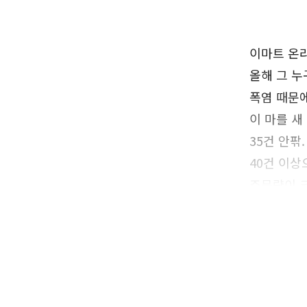
이마트 온라
올해 그 누
폭염 때문에
이 마를 새
35건 안팎
40건 이상
주문량이 크
수에 만전을
이마트몰의 
다.
이마트몰은 