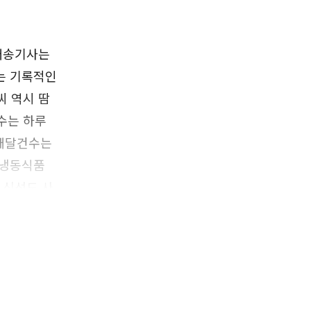
 배송기사는
는 기록적인
씨 역시 땀
수는 하루
 배달건수는
·냉동식품
 신선도 사
 성장했다.
1% 성장했
5월부터 새