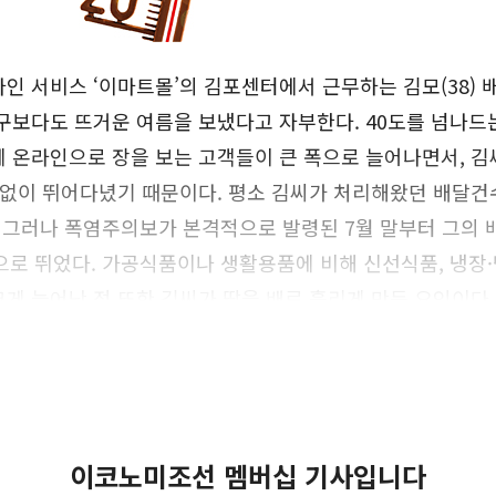
인 서비스 ‘이마트몰’의 김포센터에서 근무하는 김모(38)
구보다도 뜨거운 여름을 보냈다고 자부한다. 40도를 넘나드
 온라인으로 장을 보는 고객들이 큰 폭으로 늘어나면서, 김
 없이 뛰어다녔기 때문이다. 평소 김씨가 처리해왔던 배달건
. 그러나 폭염주의보가 본격적으로 발령된 7월 말부터 그의
으로 뛰었다. 가공식품이나 생활용품에 비해 신선식품, 냉장
게 늘어난 점 또한 김씨가 땀을 배로 흘리게 만든 요인이다.
 기해야 하기 때문이다. 김씨가 흘린 땀만큼 이마트몰 역시
2분기 매출은 2967억원으로 지난해 같은 기간에 비해 18.
이코노미조선 멤버십 기사입니다
날씨가 더워질수록 온라인 쇼핑이 증가할 것을 예상, 지난 