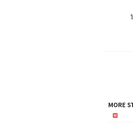
벽배송을 시
라는 재난을
그러나 폭염
안 온 데다
MORE S