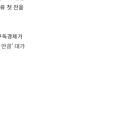
주류 첫 잔을
 구독경제가
 만큼’ 대가