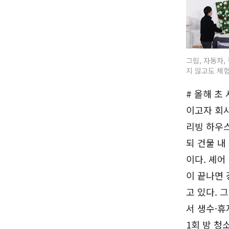
그림, 자동차,
지 않고도 체험
# 올해 초
이고자 회사
리빙 하우스
되 건물 내
이다. 셰어
이 끝나면 
고 있다. 
서 생수·휴
1회 방 청