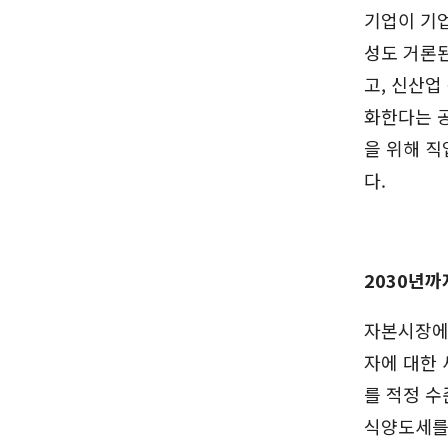
기업이 기업
성도 거론된
고, 신산업
화한다는 공
을 위해 직
다.
2030년까
자본시장에서
자에 대한
를 적정 
식양도세를