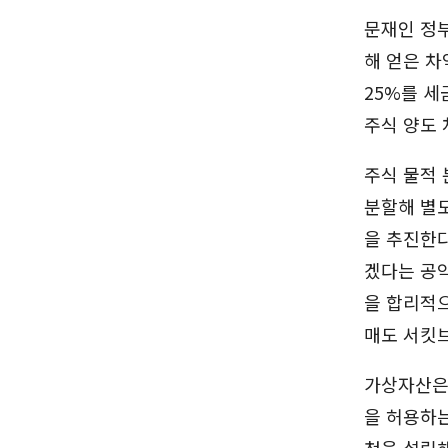
문재인 정부
해 얻은 차
25%를 세
주식 양도 
주식 물적 
분할해 별
을 추진한다
겠다는 공약
을 합리적으
매도 서킷
가상자산은 
을 허용하
청을 설립해