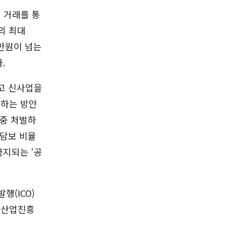
 거래를 통
의 최대
0만원이 넘는
.
고 신사업을
여하는 방안
엄중 처벌하
 담보 비율
지되는 ‘공
행(ICO)
털산업진흥