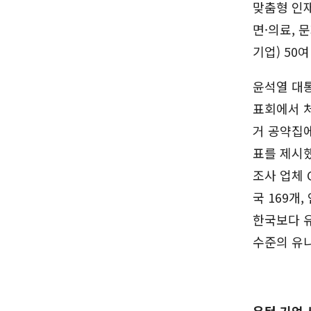
맞춤형 인재
면·의료, 
기업) 50
윤석열 대통
표회에서 처
거 공약집
표를 제시했
조사 업체 
국 169개
한국보다 유
수준의 유
유턴 기업