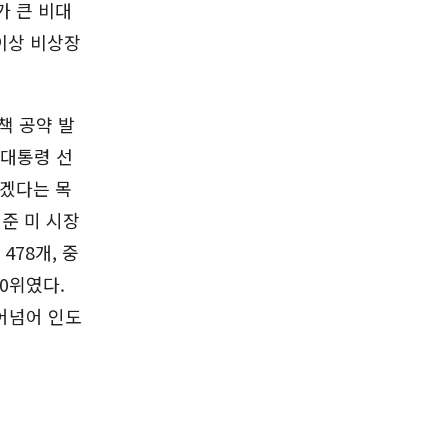
가 큰 비대
 이상 비상장
책 공약 발
 대통령 선
하겠다는 목
기준 미 시장
478개, 중
10위였다.
뛰어넘어 인도