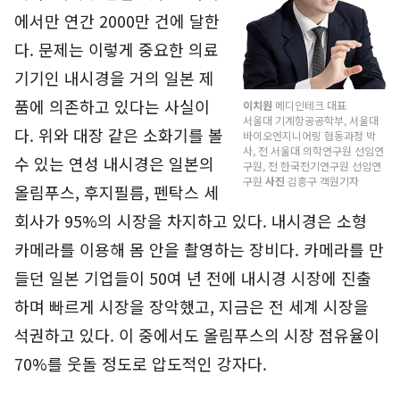
에서만 연간 2000만 건에 달한
다. 문제는 이렇게 중요한 의료
기기인 내시경을 거의 일본 제
품에 의존하고 있다는 사실이
이치원
메디인테크 대표
서울대 기계항공공학부, 서울대
다. 위와 대장 같은 소화기를 볼
바이오엔지니어링 협동과정 박
사, 전 서울대 의학연구원 선임연
수 있는 연성 내시경은 일본의
구원, 전 한국전기연구원 선임연
구원
사진
김흥구 객원기자
올림푸스, 후지필름, 펜탁스 세
회사가 95%의 시장을 차지하고 있다. 내시경은 소형
카메라를 이용해 몸 안을 촬영하는 장비다. 카메라를 만
들던 일본 기업들이 50여 년 전에 내시경 시장에 진출
하며 빠르게 시장을 장악했고, 지금은 전 세계 시장을
석권하고 있다. 이 중에서도 올림푸스의 시장 점유율이
70%를 웃돌 정도로 압도적인 강자다.