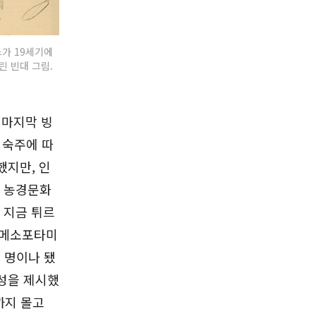
가 19세기에
린 빈대 그림.
 마지막 빙
 숙주에 따
했지만, 인
는 농경문화
 지금 튀르
전 메소포타미
만 명이나 됐
성을 제시했
까지 몰고