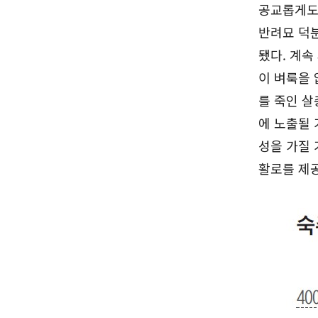
공교롭게도 
반려묘 덕분
됐다. 계속
이 벼룩을 
를 죽인 살
에 노출될 
성을 가질 
활로를 제공