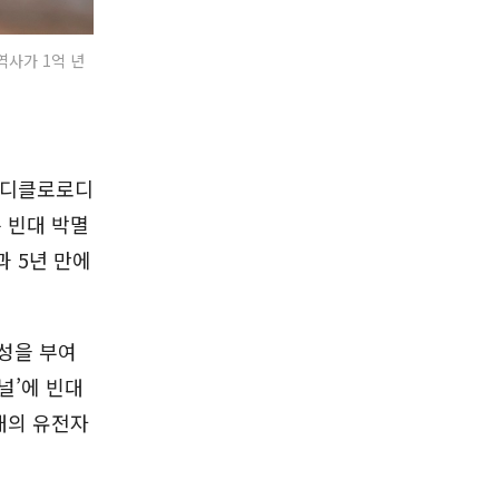
역사가 1억 년
T(디클로로디
 빈대 박멸
과 5년 만에
성을 부여
널’에 빈대
대의 유전자