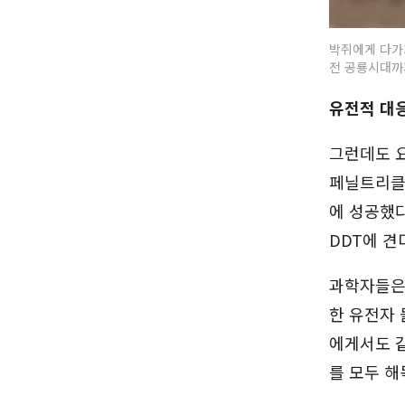
박쥐에게 다가가
전 공룡시대까
유전적 대응
그런데도 요
페닐트리클
에 성공했다
DDT에 견
과학자들은
한 유전자 
에게서도 같
를 모두 해