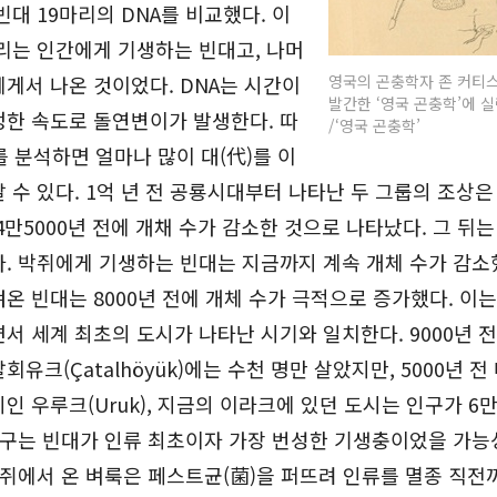
빈대 19마리의 DNA를 비교했다. 이
리는 인간에게 기생하는 빈대고, 나머
게서 나온 것이었다. DNA는 시간이
영국의 곤충학자 존 커티스
발간한 ‘영국 곤충학’에 실
정한 속도로 돌연변이가 발생한다. 따
/‘영국 곤충학’
를 분석하면 얼마나 많이 대(代)를 이
 수 있다. 1억 년 전 공룡시대부터 나타난 두 그룹의 조상은
4만5000년 전에 개채 수가 감소한 것으로 나타났다. 그 뒤는
. 박쥐에게 기생하는 빈대는 지금까지 계속 개체 수가 감소
온 빈대는 8000년 전에 개체 수가 극적으로 증가했다. 이
서 세계 최초의 도시가 나타난 시기와 일치한다. 9000년 전
회유크(Çatalhöyük)에는 수천 명만 살았지만, 5000년 
인 우루크(Uruk), 지금의 이라크에 있던 도시는 인구가 6
연구는 빈대가 인류 최초이자 가장 번성한 기생충이었을 가능
 쥐에서 온 벼룩은 페스트균(菌)을 퍼뜨려 인류를 멸종 직전