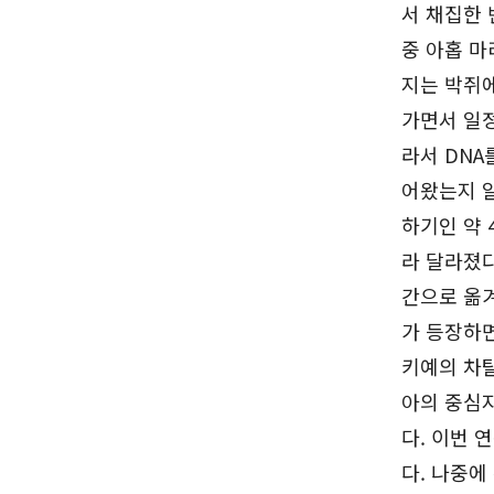
서 채집한 
중 아홉 마
지는 박쥐에
가면서 일
라서 DNA
어왔는지 알
하기인 약 
라 달라졌다
간으로 옮겨
가 등장하면
키예의 차탈
아의 중심지
다. 이번 
다. 나중에