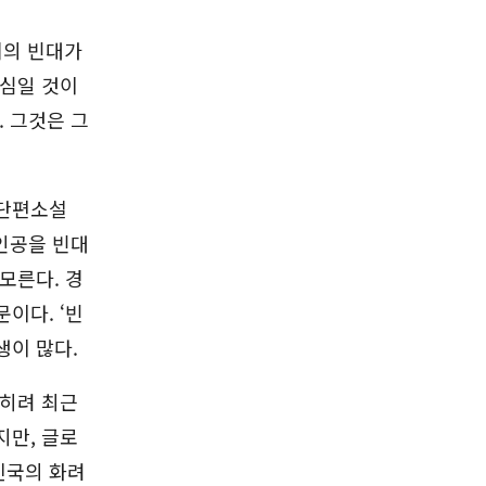
리의 빈대가
근심일 것이
. 그것은 그
 단편소설
주인공을 빈대
모른다. 경
이다. ‘빈
생이 많다.
오히려 최근
지만, 글로
진국의 화려