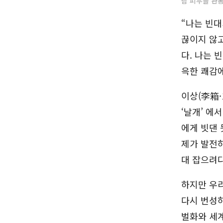
람 피부를 관
“나는 빈대
끊이지 않고
다. 나는 
윽한 쾌감에
이상(李箱·
‘날개’ 에
에게 빗댄 
제가 발전하
대 잡으려다
하지만 우리
다시 번성하
벌화와 세