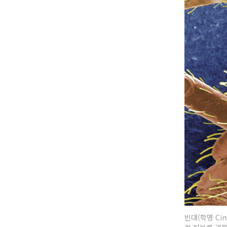
빈대(학명 Cim