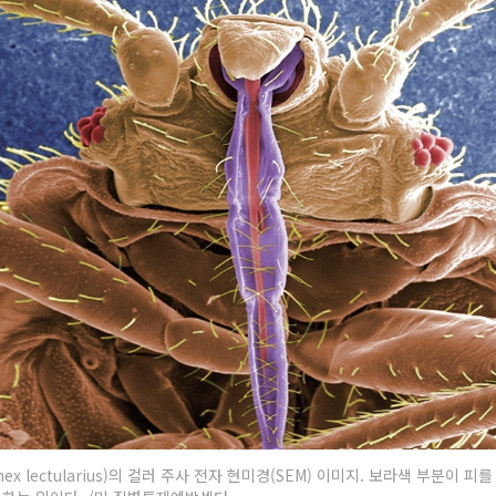
ex lectularius)의 컬러 주사 전자 현미경(SEM) 이미지. 보라색 부분이 피