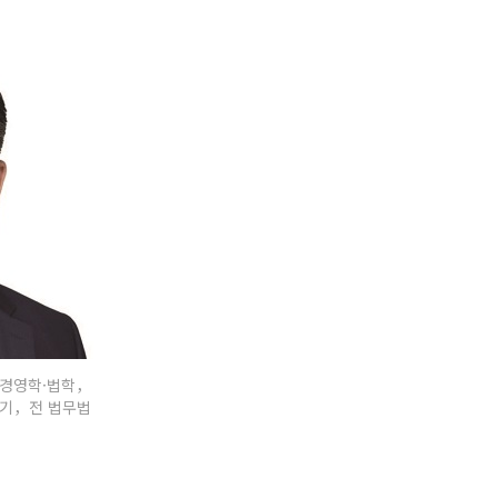
 경영학·법학，
3기，전 법무법