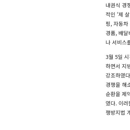
내권식 경
적인 ‘제 
핑, 자동차
경품, 배달
나 서비스
3월 5일 
하면서 지방
강조하였다.
경쟁을 해
순환을 제
였다. 이러
쟁방지법 개