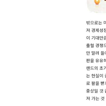
밖으로는 미
져 경제성
이 기대만큼
출혈 경쟁으
만 말려 들
판을 유유히
랜드의 초
는 현실이 
로 팔을 뻗
중상일 것 
져 가는 것