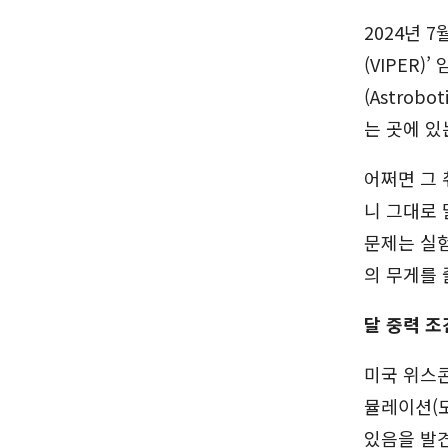
2024년 
(VIPER
(Astrob
는 곳에 있
어쩌면 그 
니 그대로 
문제는 실험
의 무게를 
달 중력 조
미국 위스콘
뮬레이션(
있음을 발견