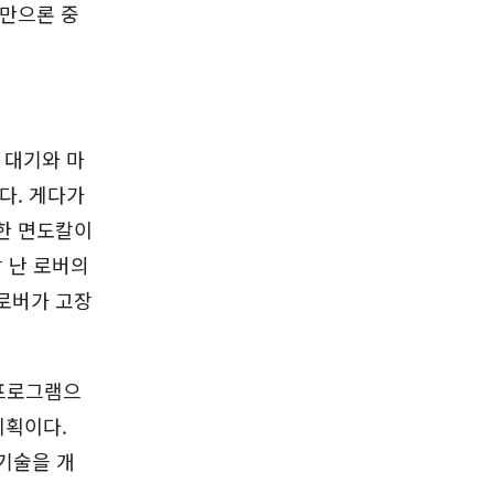
것만으론 중
 대기와 마
다. 게다가
한 면도칼이
장 난 로버의
로버가 고장
 프로그램으
계획이다.
기술을 개