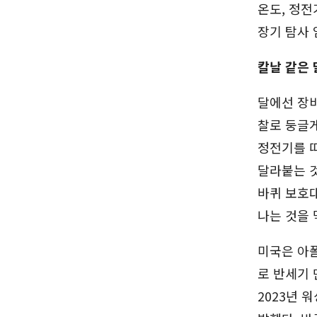
온도, 정전
장기 탐사 
칼날 같은 
달에선 장비
찰로 둥글게
정전기를 띠
달라붙는 것
바퀴 보호대
나는 것을 
미국은 아폴
로 반세기 
2023년 