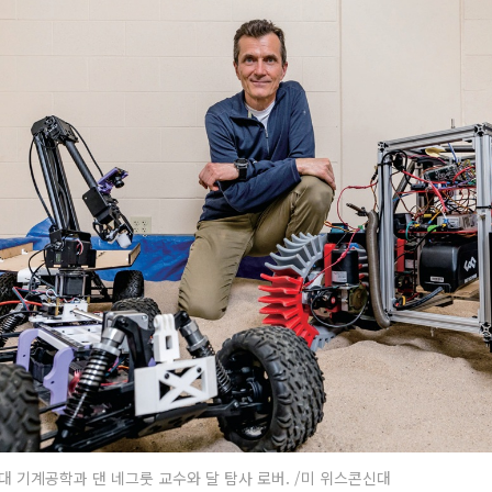
 기계공학과 댄 네그룻 교수와 달 탐사 로버. /미 위스콘신대