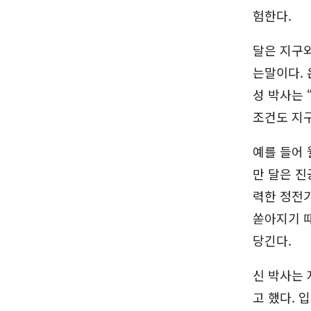
험한다.
달은 지구와
는말이다. 
성 박사는
조건도 지구
예를 들어 
만 달은 진
력한 정전기
쏟아지기 때
당긴다.
신 박사는 
고 했다. 