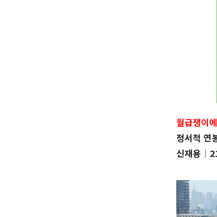
월급쟁이에
정서적 연
신재용│21