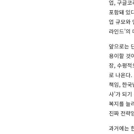
업, 구글코
포함돼 있다
업 규모와 
라인드’의
앞으로는 
용이할 것이
장, 수평적
로 나온다
책임, 한국
사’가 되기
복지를 늘리
진짜 전략
과거에는 한