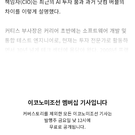
책임자(CIO)는 최근의 AI 투자 붐과 과거 닷컴 버블의
차이를 이렇게 설명했다.
커티스 부사장은 커리어 초반에는 소프트웨어 개발 및
통합 테스트 엔지니어로, 현재는 투자 전문가로 활동하
면서 30년 넘게 테크 섹터에 몸담아 왔다. 2008년 프랭
클린 에쿼티 그룹에 합류해 정보기술(IT) 하드웨어 및
통신 장비 섹터 담당 주식 애널리스트로 근무했으며, 프
랭클린템플턴 합류 이전에는 4년간 증권사에서 통신 장
비 섹터 리서치를 담당했다. 그는 최근 서면 인터뷰에서
자신의 경험을 바탕으로 AI 분야에 대한 과잉 투자로
이코노미조선 멤버십 기사입니다
‘제2의 닷컴 버블 사태’가 발생할 수 있다는 우려를 일
커버스토리를 제외한 모든 이코노미조선 기사는
축했다.
발행주 금요일 낮 12시에
무료로 공개됩니다.