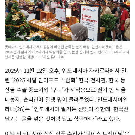
롯데마트 인도네시아 세르퐁점에 마련된 한국산 딸기 매장. 논산시와 롯데그룹은
2026년에 함께 자카르타에서 박람회를 열고, 논산 딸기와 딸기 컵케이크·크레페 시식
행사를 진행할 예정이다. /사진 롯데마트
2025년 11월 12일 오후, 인도네시아 자카르타에서 열
린 ‘2025 시알 인터푸드 박람회’ 한국 전시관. 한국 농
산물 수출 중소기업 ‘쿠디’가 시식용으로 딸기 한 팩을
내놓자, 순식간에 열댓 명이 몰려들었다. 인도네시아인
라나(26)는 “인도네시아 딸기는 신맛이 강한데, 한국산
딸기는 꿀을 넣은 것처럼 달고 상큼하다”라고 했다.
이날 인도네시아 신선 식품 수입사 ‘웨이스 트레이딩’은