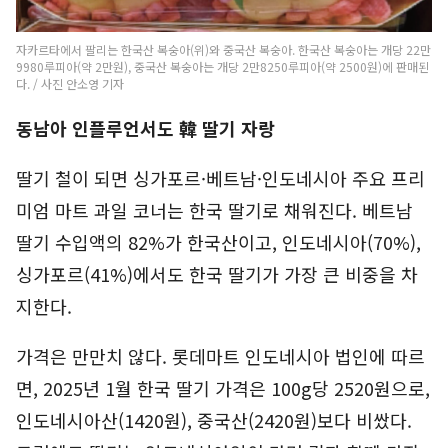
자카르타에서 팔리는 한국산 복숭아(위)와 중국산 복숭아. 한국산 복숭아는 개당 22만
9980루피아(약 2만원), 중국산 복숭아는 개당 2만8250루피아(약 2500원)에 판매된
다. / 사진 안소영 기자
동남아 인플루언서도 韓 딸기 자랑
딸기 철이 되면 싱가포르·베트남·인도네시아 주요 프리
미엄 마트 과일 코너는 한국 딸기로 채워진다. 베트남
딸기 수입액의 82%가 한국산이고, 인도네시아(70%),
싱가포르(41%)에서도 한국 딸기가 가장 큰 비중을 차
지한다.
가격은 만만치 않다. 롯데마트 인도네시아 법인에 따르
면, 2025년 1월 한국 딸기 가격은 100g당 2520원으로,
인도네시아산(1420원), 중국산(2420원)보다 비쌌다.