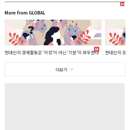
More from GLOBAL
현대인의 경제활동은 ‘이성’이 아닌 ‘기분’이 좌우한다
현대인의 경제
더보기