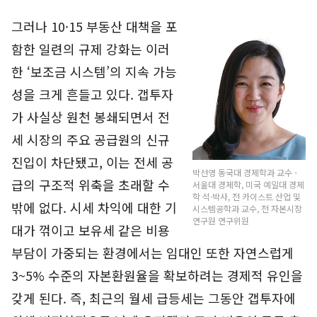
그러나 10·15 부동산 대책을 포
함한 일련의 규제 강화는 이러
한 ‘보조금 시스템’의 지속 가능
성을 크게 흔들고 있다. 갭투자
가 사실상 원천 봉쇄되면서 전
세 시장의 주요 공급원의 신규
진입이 차단됐고, 이는 전세 공
박선영 동국대 경제학과 교수 -
급의 구조적 위축을 초래할 수
서울대 경제학, 미국 예일대 경제
학 석·박사, 전 카이스트 산업 및
밖에 없다. 시세 차익에 대한 기
시스템공학과 교수, 전 자본시장
연구원 연구위원
대가 꺾이고 보유세 같은 비용
부담이 가중되는 환경에서는 임대인 또한 자연스럽게
3~5% 수준의 자본환원율을 확보하려는 경제적 유인을
갖게 된다. 즉, 최근의 월세 급등세는 그동안 갭투자에