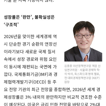
성장률은 ‘완만’, 불확실성은
‘구조적’
2026년을 맞이한 세계경제 역
시 단순한 경기 순환의 연장선
이라기보다 새로운 국제 질서
속에서 성장 경로와 위험 요인
이 동시에 재편되는 국면에 가
김흥종 아산정책연구원 객원 선
임연구위원 - 서울대 경제학 학·
깝다. 국제통화기금(IMF)과 경
석·박사, 옥스퍼드대 명예 펠로,
전 대외경제정책연구원 (KIEP)
제협력개발기구(OECD) 등 주
원장
요 전망 기관의 최근 전망을 종합하면, 2026년 세계 경
제성장률은 3% 내외의 완만하지만 비교적 견조한 수준
이 예상된다. 미국은 금리 인하 전망을 바탕으로 2%대