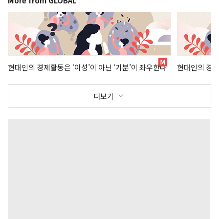
More from GLOBAL
현대인의 경제활동은 ‘이성’이 아닌 ‘기분’이 좌우한다
현대인의 경제
더보기