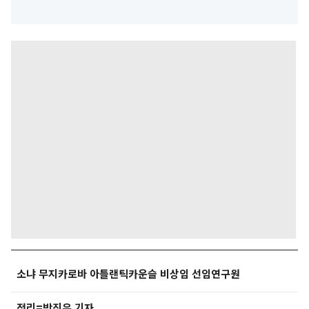
소냐 무지카로바 아틀랜틱카운슬 비상임 선임연구원
정리=박진우 기자