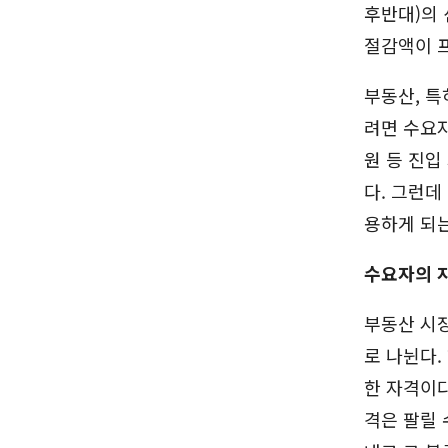
후반대)의 
절감액이 프
부동산, 특
려면 수요자
원 등 진입
다. 그런데
용하게 되는
수요자의 
부동산 시
로 나뉜다.
한 자격이다
격은 팔릴 