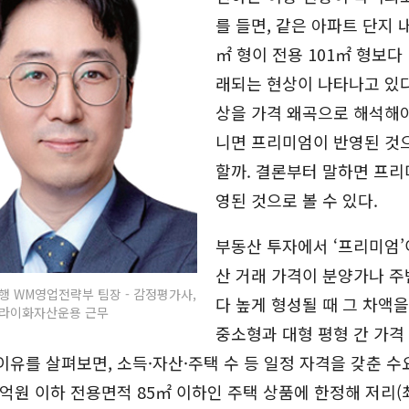
를 들면, 같은 아파트 단지 내
㎡ 형이 전용 101㎡ 형보다
래되는 현상이 나타나고 있다
상을 가격 왜곡으로 해석해야
니면 프리미엄이 반영된 것
할까. 결론부터 말하면 프리
영된 것으로 볼 수 있다.
부동산 투자에서 ‘프리미엄’
산 거래 가격이 분양가나 주
행 WM영업전략부 팀장 - 감정평가사,
다 높게 형성될 때 그 차액을
라이화자산운용 근무
중소형과 대형 평형 간 가격
이유를 살펴보면, 소득·자산·주택 수 등 일정 자격을 갖춘 
억원 이하 전용면적 85㎡ 이하인 주택 상품에 한정해 저리(