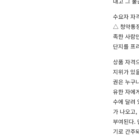
내고 그 
수요자 자
△ 청약통장
족한 사람만
단지를 프
상품 자격
지위가 있을
권은 누구나
유한 자에게
수에 달려 
가 나오고,
부여된다. 
기로 간주돼