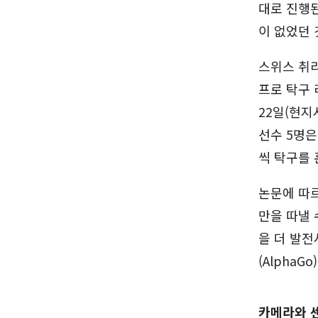
대로 진행된
이 없었던 
스위스 취리
프로 탁구 
22일(현지
선수 5명은
씩 탁구를 
논문에 따르
만을 따낼 
을 더 발전
(Alpha
카메라와 