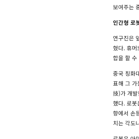
보여주는 
인간형 로봇
연구진은 
혔다. 휴머
합을 할 수
중국 칭화대
표해 그 가
技)가 개발
했다. 로봇
향에서 손등
치는 각도
로봇은 아마