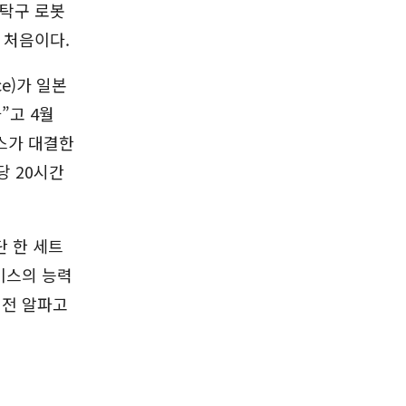
 탁구 로봇
 처음이다.
e)가 일본
”고 4월
이스가 대결한
당 20시간
단 한 세트
에이스의 능력
 전 알파고