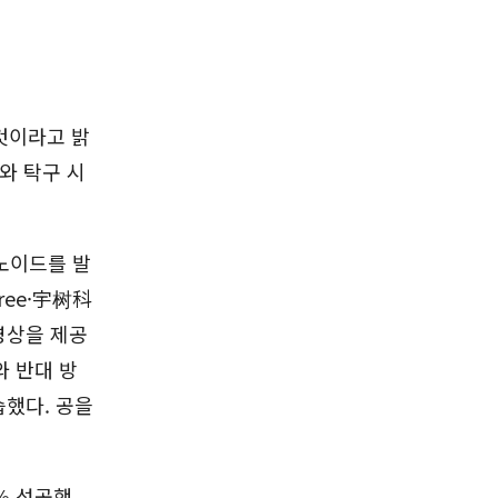
것이라고 밝
와 탁구 시
머노이드를 발
ree·宇树科
영상을 제공
와 반대 방
했다. 공을
% 성공했