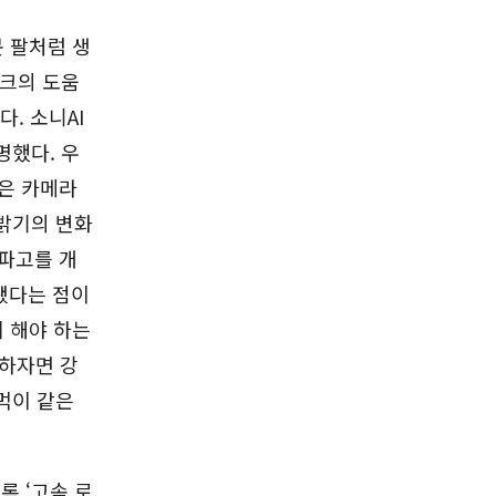
봇 팔처럼 생
워크의 도움
. 소니AI
명했다. 우
로봇은 카메라
밝기의 변화
알파고를 개
구축됐다는 점이
게 해야 하는
말하자면 강
먹이 같은
 ‘고속 로