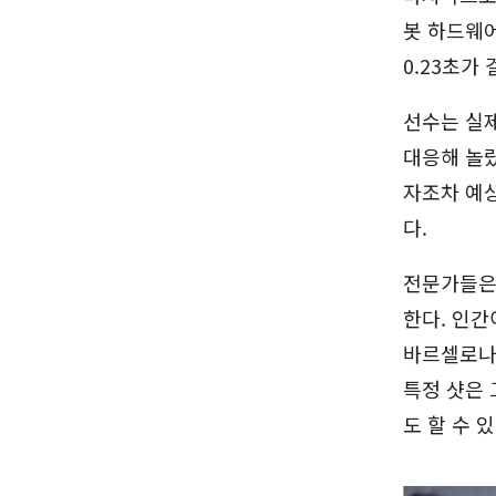
봇 하드웨어
0.23초가
선수는 실제
대응해 놀랐
자조차 예상
다.
전문가들은 
한다. 인간
바르셀로나
특정 샷은
도 할 수 