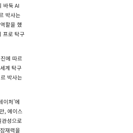
바둑 AI
뒤르 박사는
 역할을 했
의 프로 탁구
구진에 따르
 세계 탁구
뒤르 박사는
네이처’에
만, 에이스
 일관성으로
 잠재력을