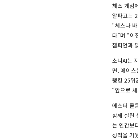
체스 게임에
알파고는 2
“체스나 바
다”며 “이
챔피언과 
소니AI는 
면, 에이스
랭킹 25위
“앞으로 세
에스터 콜롬
함께 실린 
는 인간보
성적을 거뒀