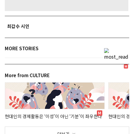
최갑수 시인
MORE STORIES
More from CULTURE
현대인의 경제활동은 ‘이성’이 아닌 ‘기분’이 좌우한다
현대인의 경제
더보기