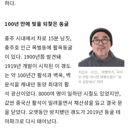
하다.
100년 만에 빛을 되찾은 동굴
충주 시내에서 차로 15분 남짓,
충주호 인근 목벌동에 활옥동굴
이 있다. 1900년쯤 발견돼
1919년 개발이 시작된 이 갱도
최갑수 - 시인， 여행작가, '우리
는 약 100년간 활석과 백옥, 백
는 사랑 아니면 여행이겠지' '밤
의 공항에서' 저자
운석을 캐내던 동양 최대의 활
석 광산이었다. 8000여 명이 일하던 시절도 있었지만,
값싼 중국산 활석이 밀려들면서 채산성을 잃고 결국 문
을 닫았다. 오랫동안 방치됐던 갱도가 2019년 동굴 테
마파크로 다시 태어났다.