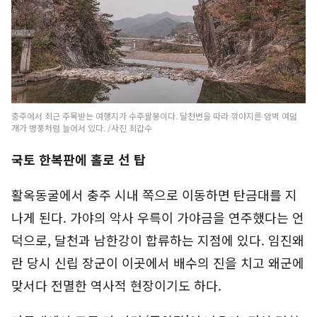
충주에서 최근 주목받는 여행지가 수주팔봉이다. 달천변을 따라 깎아지른 암벽 여덟
개가 병풍처럼 늘어서 있다. /사진 최갑수
국토 한복판에 홀로 선 탑
활옥동굴에서 충주 시내 쪽으로 이동하면 탄금대를 지
나게 된다. 가야의 악사 우륵이 가야금을 연주했다는 언
덕으로, 달천과 남한강이 합류하는 지점에 있다. 임진왜
란 당시 신립 장군이 이곳에서 배수의 진을 치고 왜군에
맞서다 전멸한 역사적 현장이기도 하다.