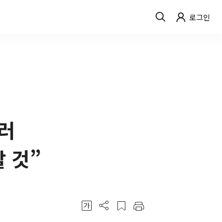
로그인
·러
 것”