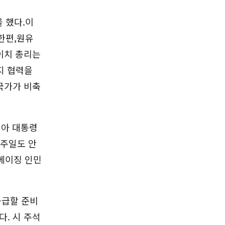
 했다.이
 한편,원유
이치 총리는
지 협력을
국가가 비축
시아 대통령
일주일도 안
 베이징 인민
공급할 준비
. 시 주석