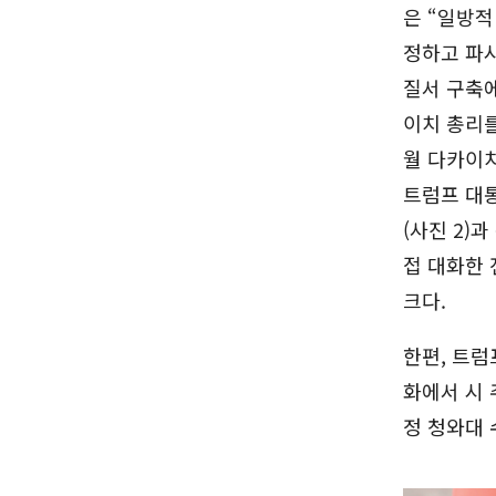
은 “일방적
정하고 파
질서 구축에
이치 총리를
월 다카이치
트럼프 대통
(사진 2)
접 대화한 
크다.
한편, 트럼
화에서 시 
정 청와대 