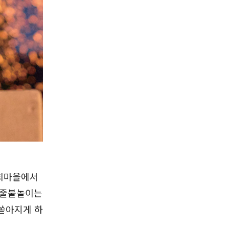
하회마을에서
선유줄불놀이는
쏟아지게 하