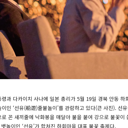
령과 다카이치 사나에 일본 총리가 5월 19일 경북 안동 
이인 ‘선유(船遊)줄불놀이’를 관람하고 있다(큰 사진). 
로 꼰 새끼줄에 낙화봉을 매달아 불을 붙여 강으로 불꽃이 
과 뱃놀이인 ‘선유’가 합쳐진 하회마을 대표 불꽃 축제다.