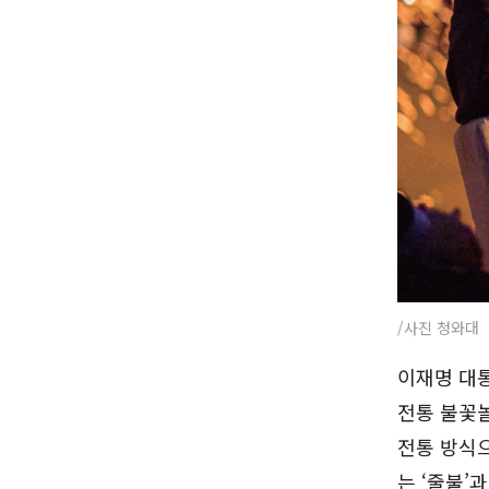
/사진 청와대
이재명 대통
전통 불꽃놀
전통 방식으
는 ‘줄불’