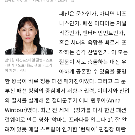
패션은 문화인가, 아니면 비즈
니스인가. 패션 미디어는 저널
리즘인가, 엔터테인먼트인가,
혹은 시대의 욕망을 빠르게 포
착하는 감각 산업인가. 이 모든
김의향 패션&스타일 칼럼니스트
질문이 서로 충돌하는 대신 우
- 현 케이노트 대표, 전 보그 코리
아하게 공존할 수 있음을 증명
아 패션 디렉터
한 왕국이 바로 정통 패션 매거진이었다. 그리고 그 눈
부신 패션 킹덤의 중심에서 취향과 권력, 이미지와 산업
의 질서를 설계해 온 절대군주가 애나 윈투어(Anna
Wintour)였다. 최근 전 세계 극장가를 다시 한번 패션
런웨이로 만든 영화 ‘악마는 프라다를 입는다 2’. 잘 알
려져 있듯 메릴 스트립이 연기한 ‘런웨이’ 편집장 미란