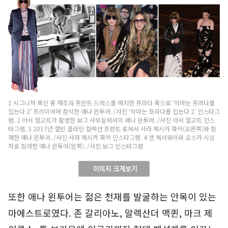
1 시그니처 룩인 롱 재킷과 프린트 드레스를 매치한 프라다 룩으로 ‘악마는 프라다를
입는다 2’ 프리미어에 참석한 애나 윈투어. /사진 ‘악마는 프라다를 입는다 2’ 인스타그
램. 2 아서 엘고트가 촬영한 보그 사무실에서의 애나 윈투어. /사진 아서 엘고트 인스
타그램. 3 2017년 캘빈 클라인 컬렉션 프런트 로에서 사라 제시카 파커(오른쪽)와 함
께한 애나 윈투어. /사진 사라 제시카 파커 인스타그램. 4 앤 헤서웨이와 오스카 시상
자로 참여한 애나 윈투어(왼쪽). /사진 보그 인스타그램
또한 애나 윈투어는 젊은 천재를 발굴하는 안목이 있는
마에스트로였다. 존 갈리아노, 알렉산더 맥퀸, 마크 제