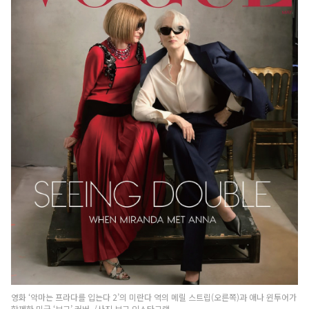
영화 ‘악마는 프라다를 입는다 2’의 미란다 역의 메릴 스트립(오른쪽)과 애나 윈투어가
함께한 미국 ‘보그’ 커버. /사진 보그 인스타그램