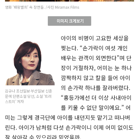
영화 ‘패왕별희’ 속 장면들. /사진 Miramax Films
아이의 비명이 고요한 세상을
찢는다. “손가락이 여섯 개인
배우는 관객이 외면한다”며 단
장이 거절하자, 어미는 눈 하나
깜짝하지 않고 칼을 들어 아이
의 손가락 하나를 잘라버렸다.
김규나 조선일보·부산일보 신춘
“홍등가에선 더 이상 사내아이
문예 단편소설 당선, 소설 ‘트러
스트미’ 저자
를 키울 수 없단 말이에요.” 어
미는 그렇게 경극단에 아이를 내던지듯 맡기고 떠나버
린다. 아이가 남처럼 다섯 손가락이니 이제 어미 없이도
잘 살아갈 수 있으리라 믿었을까.