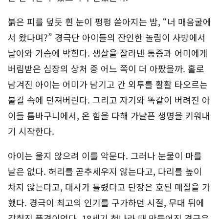
붉은 피를 덮듯 흰 눈이 펑펑 쏟아지는 밤, “너 매음굴에
서 왔다며?” 경극단 아이들의 잔인한 놀림이 사방에서
날아와 가슴에 박힌다. 생살을 잘라낸 통증과 어미에게
버림받은 심장의 상처 중 어느 쪽이 더 아팠을까. 홀로
남겨진 아이는 어미가 남기고 간 외투를 활활 타오르는
불길 속에 던져버린다. 그리고 자기와 똑같이 버려진 아
이들 틈바구니에서, 온 힘을 다해 가냘픈 생명을 키워내
기 시작한다.
아이는 울지 않으려 이를 악문다. 그러나 눈물이 마를
날은 없다. 허리를 곧추세우지 않는다고, 다리를 높이
차지 않는다고, 대사가 틀렸다고 단장은 호된 매질을 가
했다. 경극이 최고의 인기를 구가하던 시절, 무대 뒤에
감춰진 풍경이었다. 18세기 청나라 때 만들어진 경극은