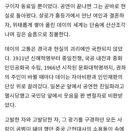
구이자 동료일 뿐이었다. 공연이 끝나면 그는 곧바로 현
실로 돌아왔다. 샬로가 홍등가에서 만난 여인과 결혼하
자, 위태롭게 쌓아 올린 데이의 세계는 단숨에 산산조각
나며 깊은 슬픔으로 침몰한다.
데이의 고통은 경극과 현실의 괴리에만 국한되지 않았
다. 1911년 신해혁명부터 중일전쟁, 국공 내전과 중화
인민공화국 수립, 1966년 시작된 문화대혁명까지, 권좌
의 주인이 바뀔 때마다 데이는 자아비판과 인민재판의
단상 위로 끌려갔다. 일본군 앞에서 공연한 친일파라고
멸시당했고 국민당 앞에서 웃음을 판 변절자로 비판받
았다.
고발한 자와 고발당한 자, 그 광기를 구경하던 모든 사
람이 공범이 돼야 했던 중국 근현대사의 소용돌이 속에