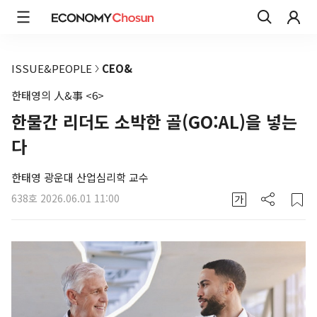
ISSUE&PEOPLE
CEO&
한태영의 人&事 <6>
한물간 리더도 소박한 골(GO:AL)을 넣는
다
한태영 광운대 산업심리학 교수
638호
2026.06.01 11:00