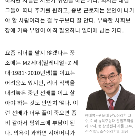
하지만 사실은 서로가 위선을 하는 거다. 회사는 내심
그들이 떠나 주기를 원하고, 중년 근로자는 본인이 나가
야 할 사람이라는 걸 누구보다 잘 안다. 부족한 사회보
장에 가족 부양이 아직 필요하니 일터에 남는 거다.
요즘 리더를 맡지 않겠다는 풍
조에는 MZ세대(밀레니얼+Z 세
대·1981~2010년생)를 이끄는
어려움도 있지만, 리더 직책을
내려놓은 중년 선배를 이고 살
아야 하는 것도 만만치 않다. 이
런 선배가 너무 풀이 죽으면 좀
한태영 - 광운대 산업심리학 교
수, 미국 뉴욕주립대 산업조직심
비 같아서 팀워크에 부담이 된
리 박사, 현 삼성전자 자문 교수,
전 산업및조직심리학회 회장
다. 의욕이 과하면 시어머니가