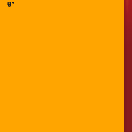
팅”
팅”
View more
View more