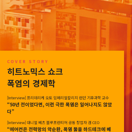
COVER STORY
COVER STORY
INFOGRAPHIC
PEOPLE
INFOGRAPHIC
히트노믹스 쇼크
히트노믹스 쇼크
'3도의 경고'… 뜨거워지는 지구,
"효율의 유혹에 빠지는 순간,
'3도의 경고'… 뜨거워지는 지구,
덮쳐 오는 '더위의 청구서'
과학은 목적을 잃는다"
덮쳐 오는 '더위의 청구서'
폭염의 경제학
폭염의 경제학
[Interview] 프리데리케 오토 임페리얼칼리지 런던 기후과학 교수
[Interview] 프리데리케 오토 임페리얼칼리지 런던 기후과학 교수
View more
“50년 전이었다면, 이런 극한 폭염은 일어나지도 않았
“50년 전이었다면, 이런 극한 폭염은 일어나지도 않았
다”
다”
[Interview] 대니얼 베츠 블루프런티어 공동 창업자 겸 CEO
[Interview] 대니얼 베츠 블루프런티어 공동 창업자 겸 CEO
“에어컨은 전력망의 악순환, 폭염 뚫을 하드테크에 베
“에어컨은 전력망의 악순환, 폭염 뚫을 하드테크에 베